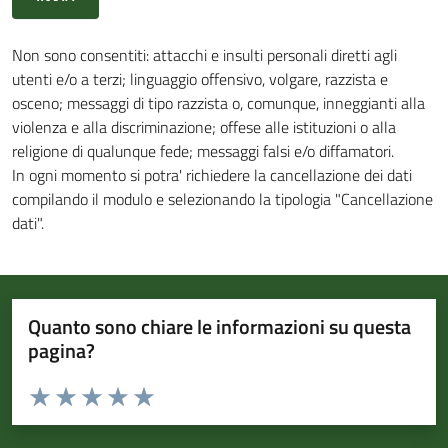
Non sono consentiti: attacchi e insulti personali diretti agli
utenti e/o a terzi; linguaggio offensivo, volgare, razzista e
osceno; messaggi di tipo razzista o, comunque, inneggianti alla
violenza e alla discriminazione; offese alle istituzioni o alla
religione di qualunque fede; messaggi falsi e/o diffamatori.
In ogni momento si potra' richiedere la cancellazione dei dati
compilando il modulo e selezionando la tipologia "Cancellazione
dati".
Quanto sono chiare le informazioni su questa
pagina?
Valuta da 1 a 5 stelle la pagina
Valuta 1 stelle su 5
Valuta 2 stelle su 5
Valuta 3 stelle su 5
Valuta 4 stelle su 5
Valuta 5 stelle su 5