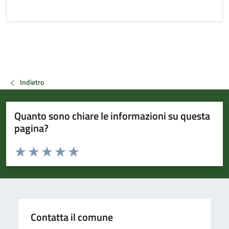
Indietro
Quanto sono chiare le informazioni su questa
pagina?
Valuta da 1 a 5 stelle la pagina
Valuta 1 stelle su 5
Valuta 2 stelle su 5
Valuta 3 stelle su 5
Valuta 4 stelle su 5
Valuta 5 stelle su 5
Contatta il comune