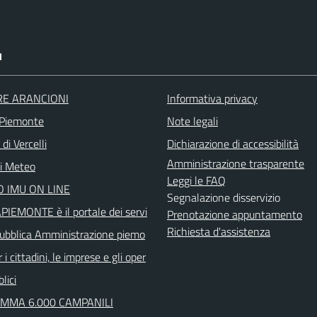
I
RE ARANCIONI
Informativa privacy
 Piemonte
Note legali
di Vercelli
Dichiarazione di accessibilità
Amministrazione trasparente
ni Meteo
Leggi le FAQ
 IMU ON LINE
Segnalazione disservizio
IEMONTE è il portale dei servi
Prenotazione appuntamento
Richiesta d'assistenza
 Pubblica Amministrazione piemo
 i cittadini, le imprese e gli oper
lici
MMA 6.000 CAMPANILI