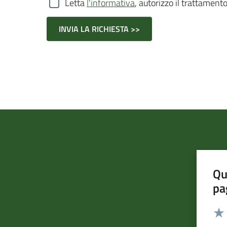
Letta
l'informativa
, autorizzo il trattamento
Qu
pa
Valut
Valu