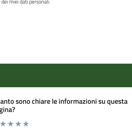
 dei miei dati personali.
anto sono chiare le informazioni su questa
gina?
a da 1 a 5 stelle la pagina
ta 1 stelle su 5
Valuta 2 stelle su 5
Valuta 3 stelle su 5
Valuta 4 stelle su 5
Valuta 5 stelle su 5