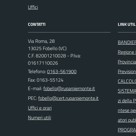
Uffici
CONTATTI
LINK UTIL
Via Roma, 28
BANDIE
13025 Fobello (VC)
Regione
C.F. 82001210028 - P.Iva:
Provincia 
01617110026
Telefono:
0163-561900
Previsio
Fax: 0163-55124
CALCOLO
E-mail:
SISTEMAP
PEC:
zi della
Uffici e orari
ntese per
Numeri utili
atori pubb
PROGRA