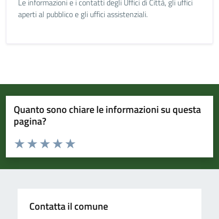
Le informazioni e i contatti degli Uffici di Città, gli uffici
aperti al pubblico e gli uffici assistenziali.
Quanto sono chiare le informazioni su questa
pagina?
Valuta da 1 a 5 stelle la pagina
Valuta 1 stelle su 5
Valuta 2 stelle su 5
Valuta 3 stelle su 5
Valuta 4 stelle su 5
Valuta 5 stelle su 5
Contatta il comune